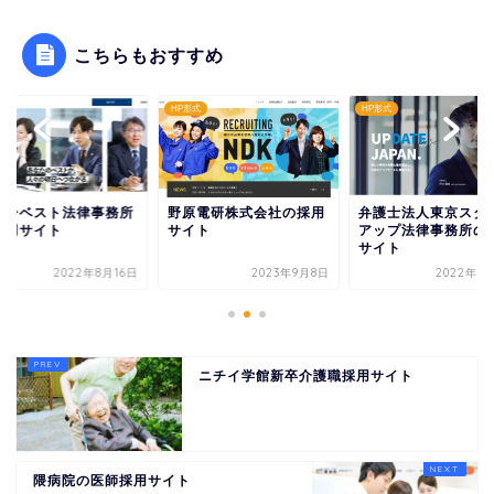
こちらもおすすめ
形式
HP形式
HP形式
リーベスト法律事務所
野原電研株式会社の採用
弁護士法人東京スタ
採用サイト
サイト
アップ法律事務所の
サイト
2022年8月16日
2023年9月8日
2022年9
ニチイ学館新卒介護職採用サイト
隈病院の医師採用サイト