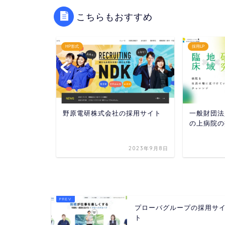
こちらもおすすめ
HP形式
採用LP
採用サイト
野原電研株式会社の採用サイト
一般財団法
の上病院の
023年10月23日
2023年9月8日
プローバグループの採用サ
ト