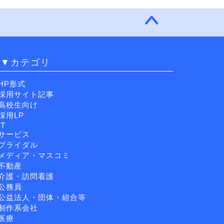
▼カテゴリ
HP形式
採用サイト記事
高校生向け
採用LP
IT
サービス
ブライダル
メディア・マスコミ
不動産
介護・訪問看護
公務員
公益法人・団体・組合等
制作系会社
医療