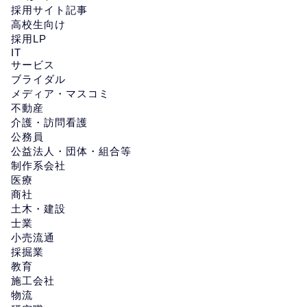
採用サイト記事
高校生向け
採用LP
IT
サービス
ブライダル
メディア・マスコミ
不動産
介護・訪問看護
公務員
公益法人・団体・組合等
制作系会社
医療
商社
土木・建設
士業
小売流通
採掘業
教育
施工会社
物流