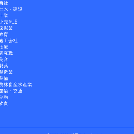
商社
土木・建設
士業
小売流通
採掘業
教育
施工会社
物流
研究職
美容
製薬
製造業
警備
農林畜産水産業
運輸・交通
金融
飲食