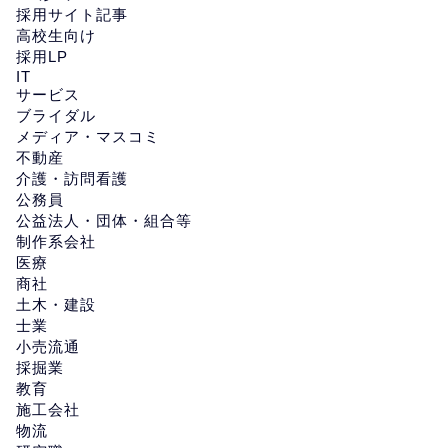
採用サイト記事
高校生向け
採用LP
IT
サービス
ブライダル
メディア・マスコミ
不動産
介護・訪問看護
公務員
公益法人・団体・組合等
制作系会社
医療
商社
土木・建設
士業
小売流通
採掘業
教育
施工会社
物流