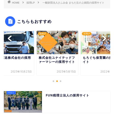
HOME
採用LP
一般財団法人ひふみ会 まちだ丘の上病院の採用サイト
こちらもおすすめ
LP
採用LP
採用LP
江運送株式会社の採用
株式会社ユナイテッドフ
もろぐち保育園の採
イト
ァーマシーの採用サイト
イト
2023年10月23日
2023年5月15日
2022年8
FUN税理士法人の採用サイト