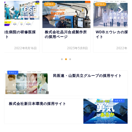
形式
HP形式
HP形式
立陶生病院の研修医採
株式会社品川合成製作所
WDBエウレカの採用
サイト
の採用ページ
イト
2022年8月16日
2023年5月8日
2022年1
民医連・山梨共立グループの採用サイト
株式会社新日本環境の採用サイト