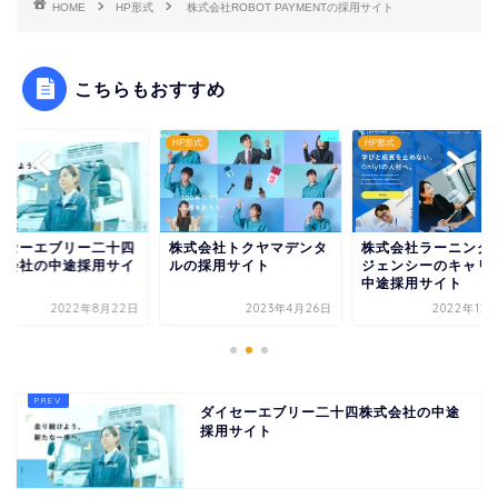
HOME
HP形式
株式会社ROBOT PAYMENTの採用サイト
こちらもおすすめ
形式
HP形式
HP形式
イセーエブリー二十四
株式会社トクヤマデンタ
株式会社ラーニング
式会社の中途採用サイ
ルの採用サイト
ジェンシーのキャリ
中途採用サイト
2022年8月22日
2023年4月26日
2022年12
ダイセーエブリー二十四株式会社の中途
採用サイト